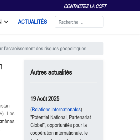
CONTACTEZ LA CCFT
Rechercher
N
ACTUALITÉS
l’accroissement des risques géopolitiques.
n
Autres actualités
19 Août 2025
istan
(
Relations internationales
)
%). Les
"Potentiel National, Partenariat
rkmènes
Global", opportunités pour la
.
coopération internationale: le