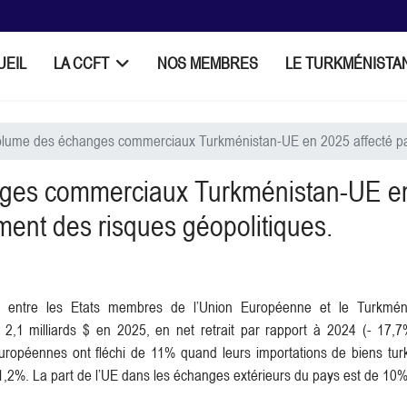
UEIL
LA CCFT
NOS MEMBRES
LE TURKMÉNISTA
olume des échanges commerciaux Turkménistan-UE en 2025 affecté par 
nges commerciaux Turkménistan-UE e
ement des risques géopolitiques.
 entre les Etats membres de l’Union Européenne et le Turkmén
à 2,1 milliards $ en 2025, en net retrait par rapport à 2024 (- 17,7
européennes ont fléchi de 11% quand leurs importations de biens tu
1,2%. La part de l’UE dans les échanges extérieurs du pays est de 10%