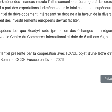
turkmène des finances impute l’affaissement des échanges à l’accroi
. La part des exportations turkmènes dans le total est un peu supérieu
entiel de développement intéressant se dessine à la faveur de la diversi
nt des investissements européens devrait faciliter.
opéens tels que Ready4Trade (promotion des échanges intra-régio
vec le Centre du Commerce International et doté de 6 millions €), con
entiel présenté par la coopération avec l’OCDE objet d’une lettre d’i
la Semaine OCDE-Eurasie en février 2026.
 : Fête Nationale de la France célébrée à Achgabat
Articl
Suiva