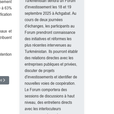
Turkménistan tiendra un Forum
ssement
d'investissement les 18 et 19
re à 63%
septembre 2025 à Achgabat. Au
fication
cours de deux journées
d'échanges, les participants au
naux et
Forum prendront connaissance
tribuent
des initiatives et réformes les
plus récentes intervenues au
Turkménistan. Ils pourront établir
ntention
des relations directes avec les
entreprises publiques et privées,
discuter de projets
d'investissements et identifier de
e suivant : Résultats économiques 2025
nt
nouvelles voies de coopération.
Le Forum comportera des
sessions de discussions à haut
niveau, des entretiens directs
avec les interlocuteurs