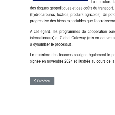
Le ministère 
des risques géopolitiques et des coûts du transport
(hydrocarbures, textiles, produits agricoles). Un pot
progressive des biens exportables que l’accroisseme
A cet égard, les programmes de coopération eur
internationaux) et Global Gateway (mis en oeuvre a
à dynamiser le processus.
Le ministère des finances souligne également le pot
signée en novembre 2024 et illustrée au cours de 
Article précédent : Célébration de l’amitié et de la coopération
Précédent