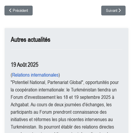
Article précédent : 2,1 USD, volume des échanges commerciaux Turkménistan-UE en
Article suivant : 
Précédent
Suivant
Autres actualités
19 Août 2025
(
Relations internationales
)
"Potentiel National, Partenariat Global", opportunités pour
la coopération internationale: le Turkménistan tiendra un
Forum d'investissement les 18 et 19 septembre 2025 à
Achgabat. Au cours de deux journées d'échanges, les
participants au Forum prendront connaissance des
initiatives et réformes les plus récentes intervenues au
Turkménistan. Ils pourront établir des relations directes